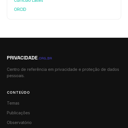
Currículo Lattes
ORCID
PRIVACIDADE
.ORG.BR
Centro de referência em privacidade e proteção de dados
pessoais.
CONTEÚDO
Temas
Publicações
Observatório