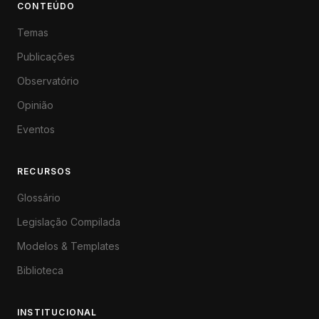
CONTEÚDO
engano estratégico. Embora o
acesso ao Mythos esteja
Temas
restrito a cerca de 40
organizações sob o Projeto
Publicações
Glasswing, estima-se que
Observatório
capacidades equivalentes
cheguem a agentes mal-
Opinião
intencionados em 6 a 24
meses, transformando
Eventos
radicalmente o panorama de
ameaças cibernéticas. Para
organizações — especialmente
RECURSOS
as sujeitas à LGPD e outras
Glossário
regulamentações de proteção
de dados —, os próximos
Legislação Compilada
meses representam uma janela
crítica para inventariar ativos,
Modelos & Templates
revisar planos de resposta a
incidentes e adaptar-se a
Biblioteca
ataques simultâneos de
múltiplos vetores conduzidos
por IA. A amplitude e
INSTITUCIONAL