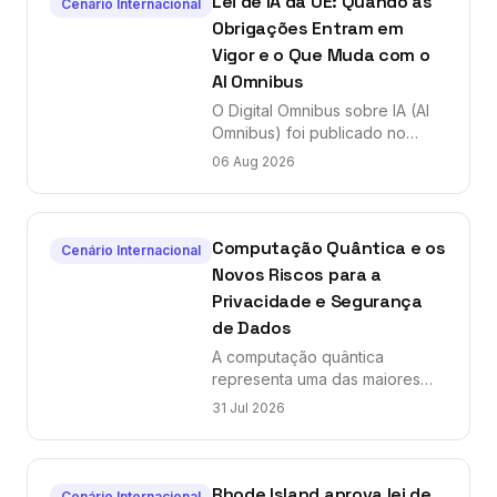
Lei de IA da UE: Quando as
Cenário Internacional
Obrigações Entram em
Vigor e o Que Muda com o
AI Omnibus
O Digital Omnibus sobre IA (AI
Omnibus) foi publicado no
diário oficial da União Europeia,
06 Aug 2026
alterando algumas datas de
aplicação da Lei de IA da UE (AI
Act). Com isso, surgem novas
janelas de prazo para
Computação Quântica e os
Cenário Internacional
organizações que
Novos Riscos para a
desenvolvem ou utilizam
Privacidade e Segurança
sistemas de inteligência
de Dados
artificial. As obrigações de
transparência da Lei de IA
A computação quântica
passam a ser aplicáveis a partir
representa uma das maiores
de 2 de agosto de 2026,
ameaças emergentes à
31 Jul 2026
afetando uma ampla gama de
segurança da informação e à
organizações que utilizam IA
privacidade de dados no
generativa, incluindo aquelas
mundo digital. Especialistas em
com chatbots de marca própria.
segurança cibernética alertam
Rhode Island aprova lei de
Cenário Internacional